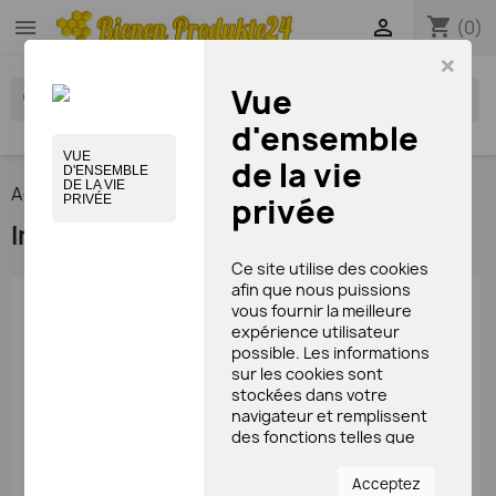
shopping_cart


(0)
×
Vue
search
d'ensemble
VUE
de la vie
D'ENSEMBLE
DE LA VIE
Accueil
Impressum
privée
PRIVÉE
Impressum
Ce site utilise des cookies
afin que nous puissions
Propriétaire: Andrey Bugayov
vous fournir la meilleure
Société: Bienen Produkte24
expérience utilisateur
possible. Les informations
Type d'activité: Commerce d'abeilles, produits
sur les cookies sont
apicoles et matériel apicole. Numéro d'identification
stockées dans votre
TVA. DE23/023/20831 BGHW numéro 32064004
navigateur et remplissent
des fonctions telles que
Adresse:
vous reconnaître lorsque
Mühlweg 5
vous revenez sur notre site
D-66887 Bosenbach,
Acceptez