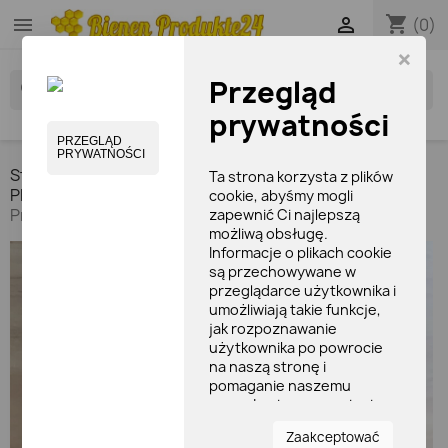
shopping_cart


(0)
×
Przegląd
search
prywatności
PRZEGLĄD
PRYWATNOŚCI
Strona główna
PRODUKTY PSZCZELARSKIE
Ta strona korzysta z plików
PRODUKTY Z PROPOLISEM
Farmaceutyczna klasa
cookie, abyśmy mogli
Propolis Nalewka 20% bez alkoholu (20 ml)
zapewnić Ci najlepszą
możliwą obsługę.
Informacje o plikach cookie
są przechowywane w
przeglądarce użytkownika i
umożliwiają takie funkcje,
jak rozpoznawanie
użytkownika po powrocie
na naszą stronę i
pomaganie naszemu
zespołowi w zrozumieniu,
które sekcje witryny są dla
Zaakceptować
niego najbardziej