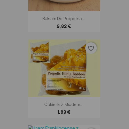
Balsam Do Propolisa...
9,82 €
favorite_border
Cukierki Z Miodem...
1,89 €