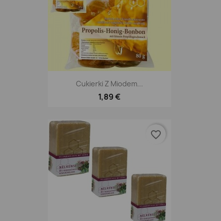
Cukierki Z Miodem...
1,89 €
favorite_border