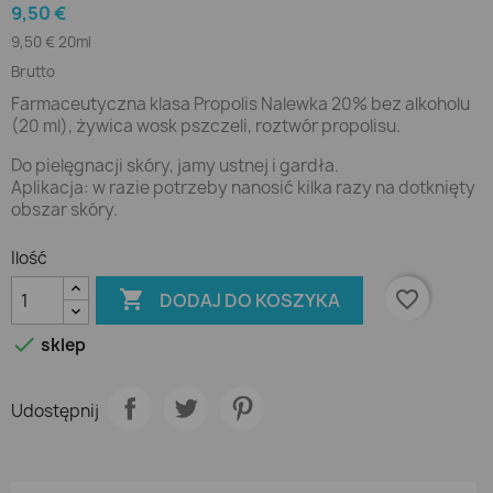
9,50 €
9,50 € 20ml
Brutto
Farmaceutyczna klasa Propolis Nalewka 20% bez alkoholu
(20 ml), żywica wosk pszczeli, roztwór propolisu.
Do pielęgnacji skóry, jamy ustnej i gardła.
Aplikacja: w razie potrzeby nanosić kilka razy na dotknięty
obszar skóry.
Ilość

favorite_border
DODAJ DO KOSZYKA

sklep
Udostępnij