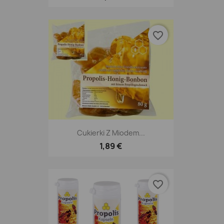
favorite_border
Cukierki Z Miodem...
1,89 €
favorite_border