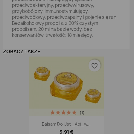
przeciwbakteryjny, przeciwwirusowy,
grzybobójczy, immunostymulujący,
przeciwbólowy, przeciwzapalny i gojenie się ran.
Bezalkoholowy propolis, z 20% czystym
propolisem, 20 ml na bazie wody, bez
konserwantów, trwałość: 18 miesięcy.
ZOBACZ TAKŻE
favorite_border
(1)
Balsam Do Ust _Api_w...
3,91 €