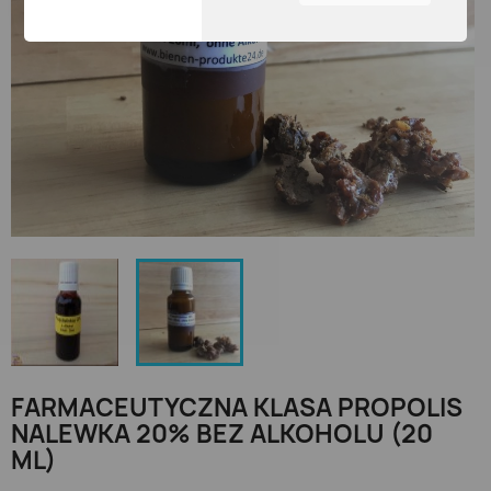
interesujące i użyteczne.
Można dostosować
wszystkie ustawienia
ciasteczek przechodząc
wypustki na lewym
skrzydle.
FARMACEUTYCZNA KLASA PROPOLIS
NALEWKA 20% BEZ ALKOHOLU (20
ML)