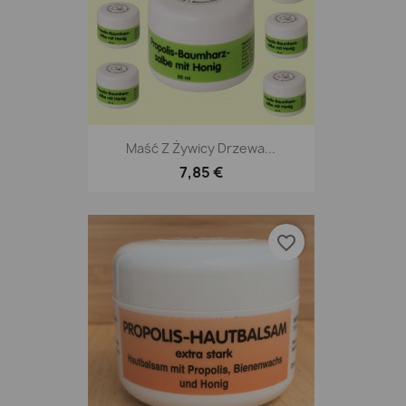
Maść Z Żywicy Drzewa...
7,85 €
favorite_border