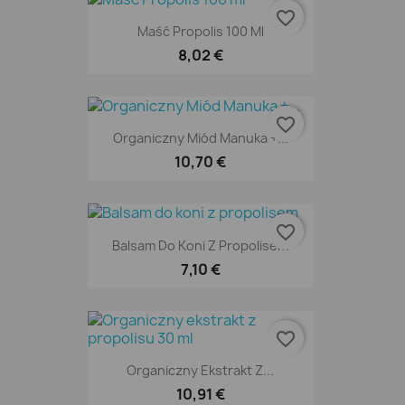
favorite_border
Maść Propolis 100 Ml
8,02 €
favorite_border
Organiczny Miód Manuka +...
10,70 €
favorite_border
Balsam Do Koni Z Propolisem
7,10 €
favorite_border
Organiczny Ekstrakt Z...
10,91 €