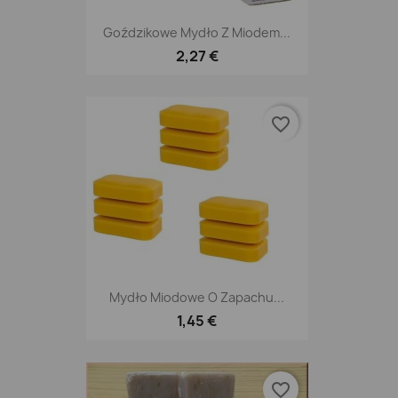
Goździkowe Mydło Z Miodem...
2,27 €
favorite_border
Mydło Miodowe O Zapachu...
1,45 €
favorite_border