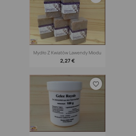
Mydło Z Kwiatów Lawendy Miodu
2,27 €
favorite_border