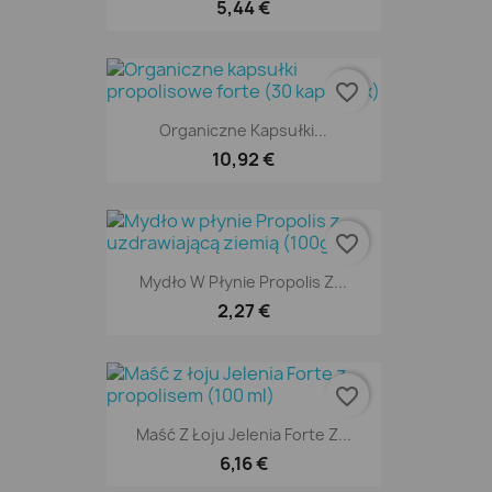
5,44 €
favorite_border
Organiczne Kapsułki...
10,92 €
favorite_border
Mydło W Płynie Propolis Z...
2,27 €
favorite_border
Maść Z Łoju Jelenia Forte Z...
6,16 €