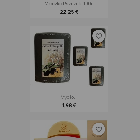
Mleczko Pszczele 100g
22,25 €
favorite_border
Mydło...
1,98 €
favorite_border