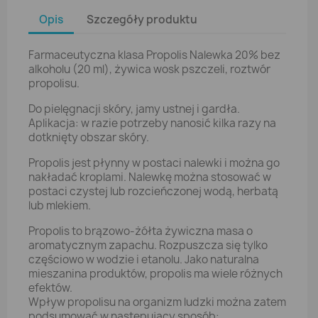
Opis
Szczegóły produktu
Farmaceutyczna klasa Propolis Nalewka 20% bez
alkoholu (20 ml), żywica wosk pszczeli, roztwór
propolisu.
Do pielęgnacji skóry, jamy ustnej i gardła.
Aplikacja: w razie potrzeby nanosić kilka razy na
dotknięty obszar skóry.
Propolis jest płynny w postaci nalewki i można go
nakładać kroplami. Nalewkę można stosować w
postaci czystej lub rozcieńczonej wodą, herbatą
lub mlekiem.
Propolis to brązowo-żółta żywiczna masa o
aromatycznym zapachu. Rozpuszcza się tylko
częściowo w wodzie i etanolu. Jako naturalna
mieszanina produktów, propolis ma wiele różnych
efektów.
Wpływ propolisu na organizm ludzki można zatem
podsumować w następujący sposób: