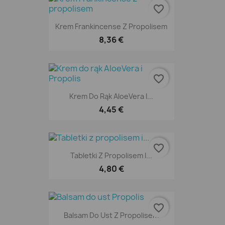
favorite_border
Krem Frankincense Z Propolisem
8,36 €
favorite_border
Krem Do Rąk AloeVera I...
4,45 €
favorite_border
Tabletki Z Propolisem I...
4,80 €
favorite_border
Balsam Do Ust Z Propolisem