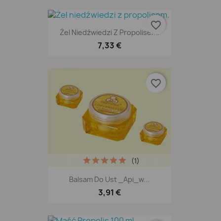
favorite_border
Żel Niedźwiedzi Z Propolisem.
7,33 €
favorite_border
(1)
Balsam Do Ust _Api_w...
3,91 €