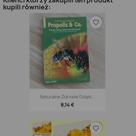
Klienci którzy zakupili ten produkt
kupili również:
favorite_border
Naturalne Zdrowie Dzięki...
8,14 €
favorite_border