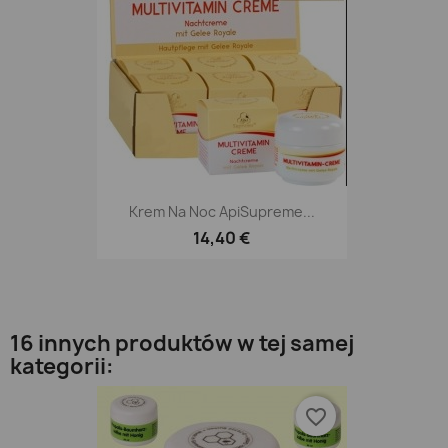
Krem Na Noc ApiSupreme...
14,40 €
16 innych produktów w tej samej
kategorii:
favorite_border