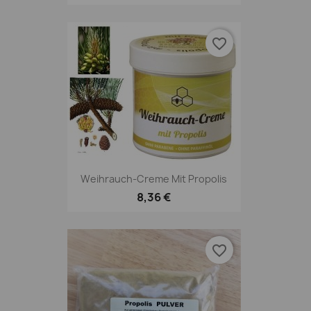
favorite_border
Weihrauch-Creme Mit Propolis
8,36 €
favorite_border