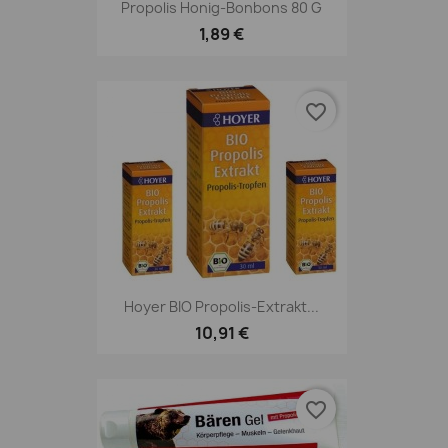
Propolis Honig-Bonbons 80 G
1,89 €
favorite_border
Hoyer BIO Propolis-Extrakt...
10,91 €
favorite_border