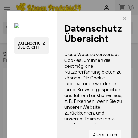
shopping_cart


(0)
×
Datenschutz
search
Übersicht
DATENSCHUTZ
ÜBERSICHT
Startseite
Bienen- und Imkerspezialitäten
Diese Website verwendet
Propolis
Cookies, um Ihnen die
bestmögliche
Nutzererfahrung bieten zu
STARTSEITE
können. Die Cookie-
Informationen werden in
Ihrem Browser gespeichert

Bienen- und Imkerspezialitäten
und führen Funktionen aus,

z. B. Erkennen, wenn Sie zu
Pflegeprodukte
unserer Website
Bonbons
zurückkehren, und
unserem Team helfen zu
Bienenwachskerzen
verstehen, welche
Info-Bücher
Bereiche der Website Sie
Akzeptieren
am interessantesten und