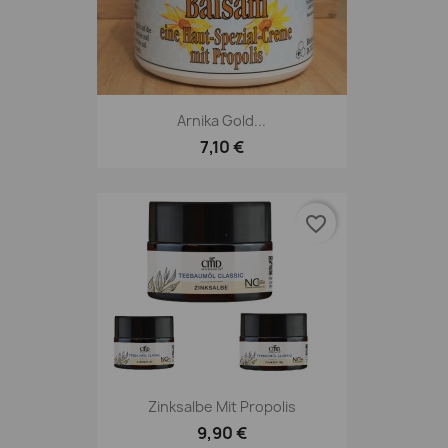
Arnika Gold...
7,10 €
favorite_border
Zinksalbe Mit Propolis
9,90 €