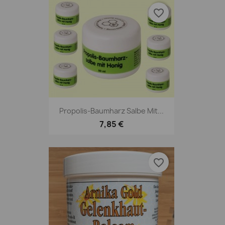
favorite_border
Propolis-Baumharz Salbe Mit...
7,85 €
favorite_border