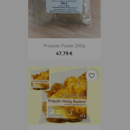
Propolis-Pulver 200g
47,79 €
favorite_border