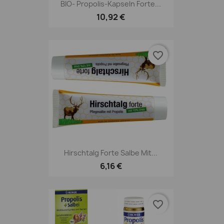
BIO- Propolis-Kapseln Forte...
10,92 €
favorite_border
Hirschtalg Forte Salbe Mit...
6,16 €
favorite_border