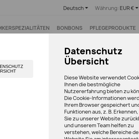

Deutsch
Währung:
EUR €
IMKERSPEZIALITÄTEN
BONBONS
PFLEGEPRODUKTE
Datenschutz
Übersicht
TENSCHUTZ
RSICHT
en
Gelée Royale
Gelée Royale Kur (25g)
Diese Website verwendet Cook
Ihnen die bestmögliche
GELÉE ROYALE KUR
Nutzererfahrung bieten zu kö
Die Cookie-Informationen werd
8,15 €
Ihrem Browser gespeichert un
8,15 € 1 St. Packung 25g
Funktionen aus, z. B. Erkennen
Bruttopreis
Lieferzeit: 2-4 We
Sie zu unserer Website zurück
und unserem Team helfen zu
Gelée Royale ist der Futtersa
verstehen, welche Bereiche de
herstellen.
Sie erlangt dadurch eine ca.
Website Sie am interessantes