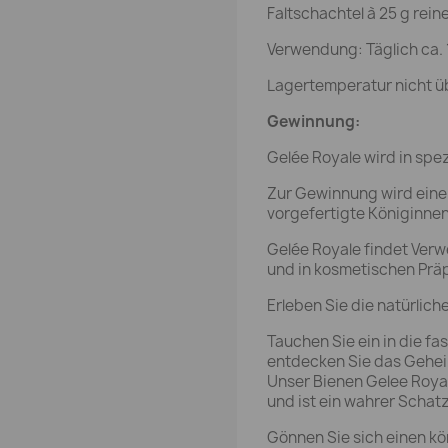
Faltschachtel à 25 g rein
Verwendung: Täglich ca.
Lagertemperatur nicht ü
Gewinnung:
Gelée Royale wird in spe
Zur Gewinnung wird einem
vorgefertigte Königinnen
Gelée Royale findet Ver
und in kosmetischen Prä
Erleben Sie die natürlich
Tauchen Sie ein in die fa
entdecken Sie das Gehei
Unser Bienen Gelee Royal 
und ist ein wahrer Schatz
Gönnen Sie sich einen k