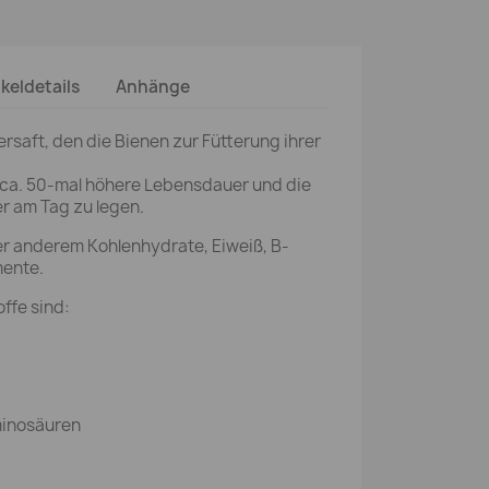
ikeldetails
Anhänge
ersaft, den die Bienen zur Fütterung ihrer
 ca. 50-mal höhere Lebensdauer und die
er am Tag zu legen.
er anderem Kohlenhydrate, Eiweiß, B-
mente.
offe sind:
inosäuren