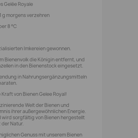
es Gelée Royale
 1 g morgens verzehren
ber 8 °C
zialisierten Imkereien gewonnen.
 Bienenvolk die Königin entfernt, und
zellen in den Bienenstock eingesetzt.
wendung in Nahrungsergänzungsmitteln
paraten.
e Kraft von Bienen Gelee Royal!
szinierende Welt der Bienen und
mnis ihrer außergewöhnlichen Energie.
wird sorgfältig von Bienen hergestellt
 der Natur.
öniglichen Genuss mit unserem Bienen