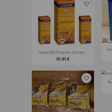
favorite_border
Ho
Vorschau

Hoyer BIO Propolis-Extrakt...
10,91 €
favorite_border
Au