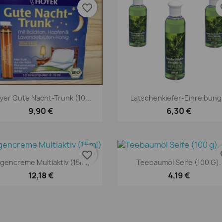
favorite_border
fav
Vorschau
Vorschau


yer Gute Nacht-Trunk (10...
Latschenkiefer-Einreibung.
9,90 €
6,30 €
favorite_border
fav
Vorschau
Vorschau


gencreme Multiaktiv (15ml)
Teebaumöl Seife (100 G).
12,18 €
4,19 €