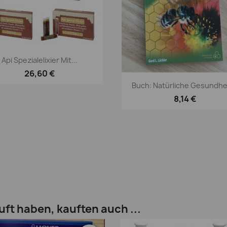
Vorschau

Api Spezialelixier Mit...
26,60 €
Vorschau

Buch: Natürliche Gesundhei
8,14 €
uft haben, kauften auch ...