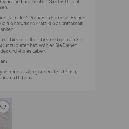
 Gesundheit und erleben Sie das Gefühl,
len.
ich zu fühlen? Probieren Sie unser Bienen
e die natürliche Kraft, die es entfesselt.
danken.
e der Bienen in Ihr Leben und gönnen Sie
atur zu bieten hat. Wählen Sie Bienen
ndes und vitales Leben.
en:
yale kann zu allergischen Reaktionen,
urchfall führen.
favorite_border