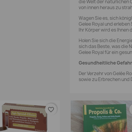
die Welt der natürlichen
von innen heraus zu strah
Wagen Sie es, sich königl
Gelee Royal und erleben Si
Ihr Körper wird es Ihnen 
Holen Sie sich die Energi
sich das Beste, was die N
Gelee Royal für ein gesu
Gesundheitliche Gefahr
Der Verzehr von Gelée Ro
sowie zu Erbrechen und D
favorite_border