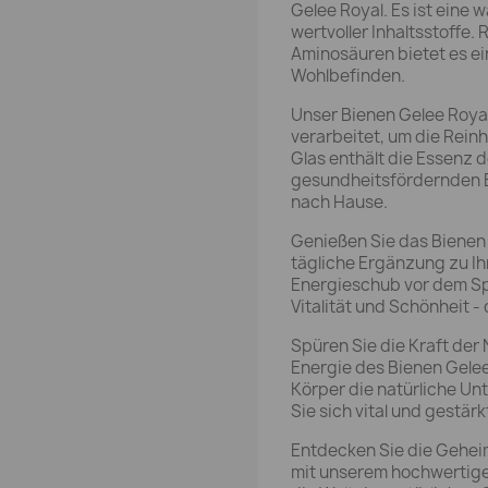
Gelee Royal. Es ist eine 
wertvoller Inhaltsstoffe.
Aminosäuren bietet es ein
Wohlbefinden.
Unser Bienen Gelee Royal
verarbeitet, um die Reinh
Glas enthält die Essenz d
gesundheitsfördernden E
nach Hause.
Genießen Sie das Bienen G
tägliche Ergänzung zu Ihr
Energieschub vor dem Spo
Vitalität und Schönheit -
Spüren Sie die Kraft der 
Energie des Bienen Gele
Körper die natürliche Unt
Sie sich vital und gestärk
Entdecken Sie die Gehei
mit unserem hochwertigen