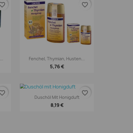
orite_border
favorite_border
Vorschau

..
Fenchel, Thymian, Husten...
5,76 €
orite_border
favorite_border
Vorschau

Duschöl Mit Honigduft
8,19 €