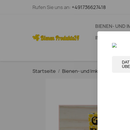
Rufen Sie uns an:
+491736627418
BIENEN- UND 
INFO-BÜCHER
DA
ÜBE
Startseite
Bienen- und Imkerspezialität