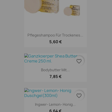
Pflegeshampoo Für Trockenes...
5,60 €
favorite_border
Bodybutter Mit...
7,85 €
favorite_border
Ingwer- Lemon- Honig...
6,64 €