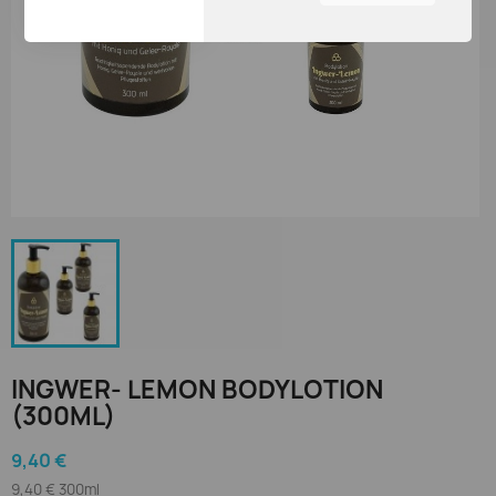
nützlichsten finden.
Sie können durch die
Navigation auf die
Registerkarten auf der
linken Seite alle Ihre
Cookie-Einstellungen
anzupassen.
INGWER- LEMON BODYLOTION
(300ML)
9,40 €
9,40 € 300ml