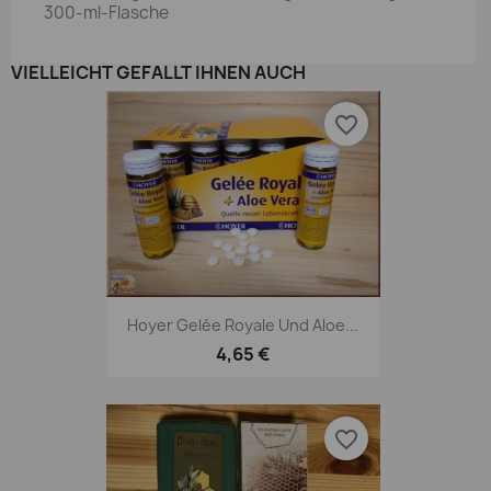
300-ml-Flasche
VIELLEICHT GEFÄLLT IHNEN AUCH
favorite_border
Hoyer Gelée Royale Und Aloe...
4,65 €
favorite_border