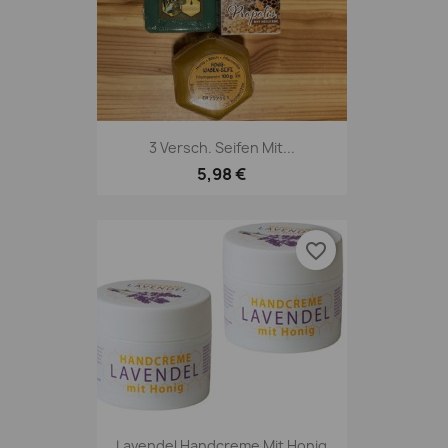
3 Versch. Seifen Mit...
5,98 €
favorite_border
Lavendel Handcreme Mit Honig