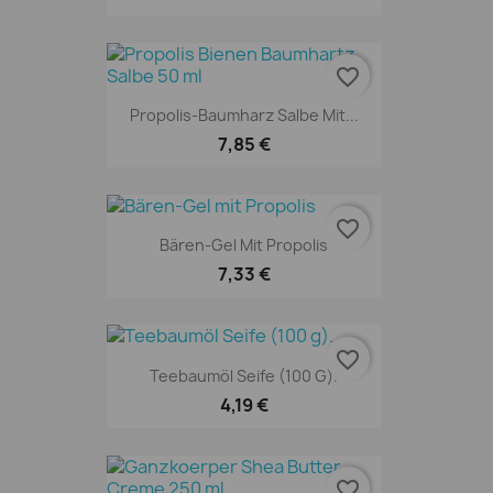
favorite_border
Propolis-Baumharz Salbe Mit...
7,85 €
favorite_border
Bären-Gel Mit Propolis
7,33 €
favorite_border
Teebaumöl Seife (100 G).
4,19 €
favorite_border