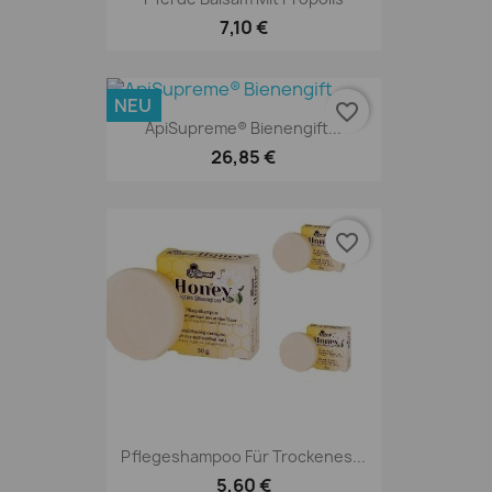
7,10 €
NEU
favorite_border
ApiSupreme® Bienengift...
26,85 €
favorite_border
Pflegeshampoo Für Trockenes...
5,60 €