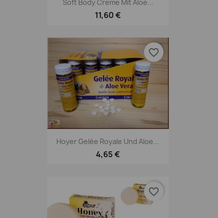
Soft Body Creme Mit Aloe...
11,60 €
favorite_border
Hoyer Gelée Royale Und Aloe...
4,65 €
favorite_border