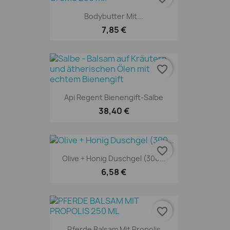
Bodybutter Mit...
7,85 €
favorite_border
Api Regent Bienengift-Salbe
38,40 €
favorite_border
Olive + Honig Duschgel (300...
6,58 €
favorite_border
Pferde Balsam Mit Propolis