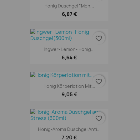
Honig Duschgel "Men...
6,87 €
favorite_border
Ingwer- Lemon- Honig...
6,64 €
favorite_border
Honig Körperlotion Mit...
9,05 €
favorite_border
Honig-Aroma Duschgel Anti...
7,20 €