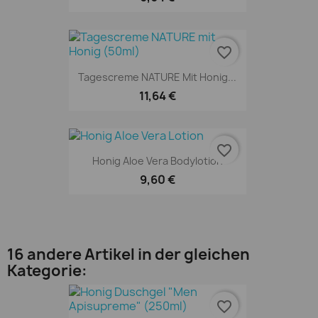
favorite_border
Tagescreme NATURE Mit Honig...
11,64 €
favorite_border
Honig Aloe Vera Bodylotion
9,60 €
16 andere Artikel in der gleichen
Kategorie:
favorite_border