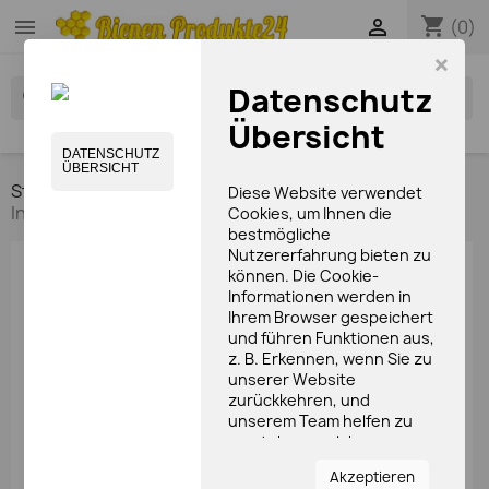
shopping_cart


(0)
×
Datenschutz
search
Übersicht
DATENSCHUTZ
ÜBERSICHT
Startseite
Pflegeprodukte
Körperpflege
Diese Website verwendet
Ingwer- Lemon Bodylotion (300ml)
Cookies, um Ihnen die
bestmögliche
Nutzererfahrung bieten zu
können. Die Cookie-
Informationen werden in
Ihrem Browser gespeichert
und führen Funktionen aus,
z. B. Erkennen, wenn Sie zu
unserer Website
zurückkehren, und
unserem Team helfen zu
verstehen, welche
Bereiche der Website Sie
Akzeptieren
am interessantesten und