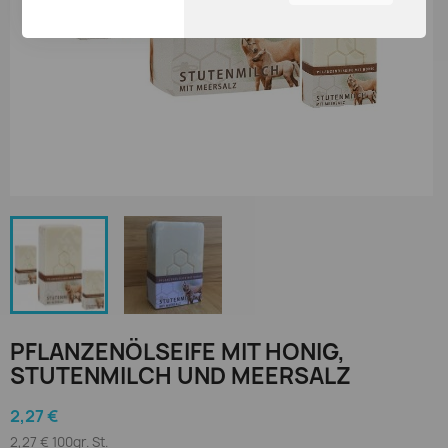
nützlichsten finden.
Sie können durch die
Navigation auf die
Registerkarten auf der
linken Seite alle Ihre
Cookie-Einstellungen
anzupassen.
PFLANZENÖLSEIFE MIT HONIG,
STUTENMILCH UND MEERSALZ
2,27 €
2,27 € 100gr. St.