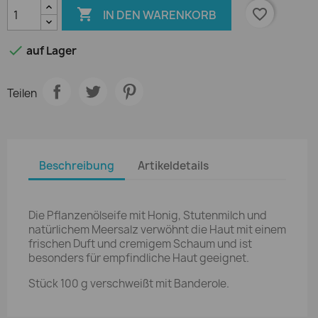

favorite_border
IN DEN WARENKORB

auf Lager
Teilen
Beschreibung
Artikeldetails
Die Pflanzenölseife mit Honig, Stutenmilch und
natürlichem Meersalz verwöhnt die Haut mit einem
frischen Duft und cremigem Schaum und ist
besonders für empfindliche Haut geeignet.
Stück 100 g verschweißt mit Banderole.