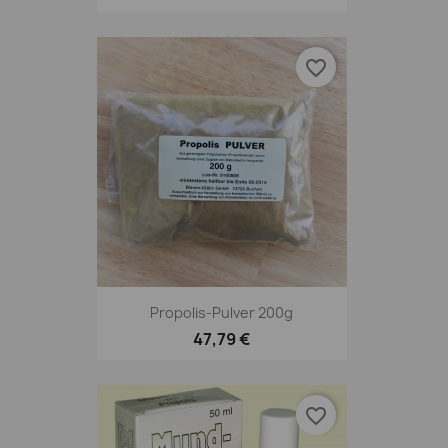
favorite_border
Propolis-Pulver 200g
47,79 €
favorite_border