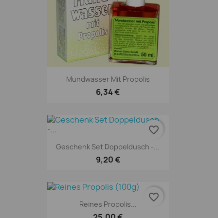
Mundwasser Mit Propolis
6,34 €
favorite_border
Geschenk Set Doppeldusch -...
9,20 €
favorite_border
Reines Propolis...
25,00 €