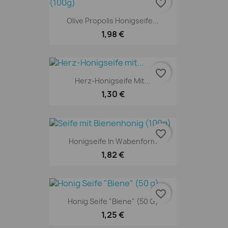
favorite_border
Olive Propolis Honigseife...
1,98 €
favorite_border
Herz-Honigseife Mit...
1,30 €
favorite_border
Honigseife In Wabenform
1,82 €
favorite_border
Honig Seife "Biene" (50 G)
1,25 €