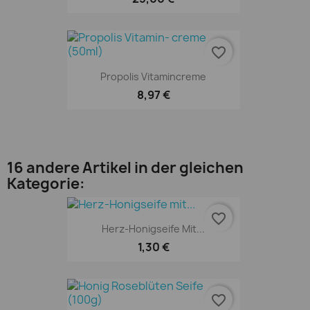
favorite_border
Propolis Vitamincreme
8,97 €
16 andere Artikel in der gleichen
Kategorie:
favorite_border
Herz-Honigseife Mit...
1,30 €
favorite_border