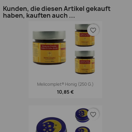
Kunden, die diesen Artikel gekauft
haben, kauften auch ...
favorite_border
Melicomplet® Honig (250 G.)
10,85 €
favorite_border