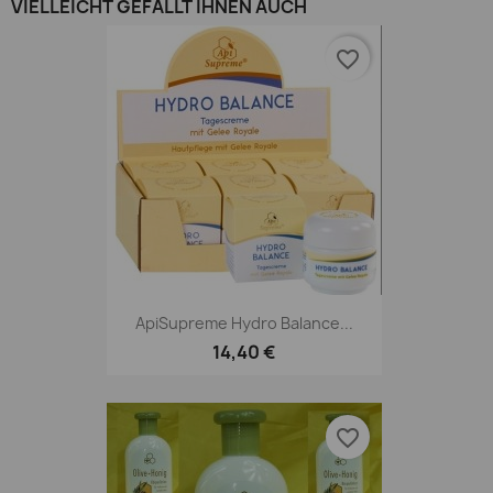
VIELLEICHT GEFÄLLT IHNEN AUCH
favorite_border
ApiSupreme Hydro Balance...
14,40 €
favorite_border