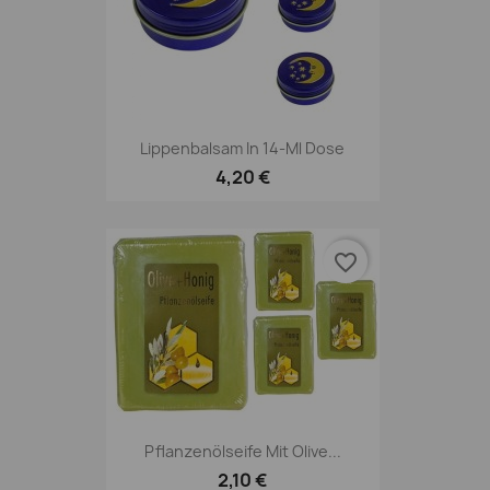
Lippenbalsam In 14-Ml Dose
4,20 €
favorite_border
Pflanzenölseife Mit Olive...
2,10 €