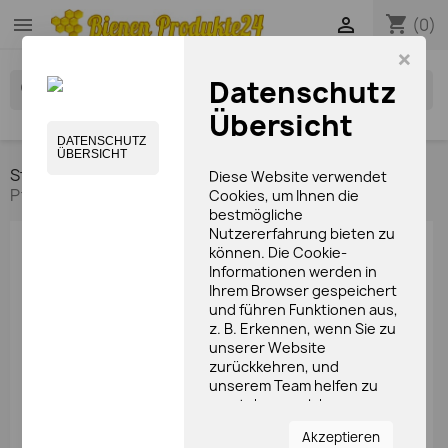
shopping_cart


(0)
×
Datenschutz
search
Übersicht
DATENSCHUTZ
ÜBERSICHT
Startseite
Pflegeprodukte
Seifen
Diese Website verwendet
Pflanzenölseife mit Honig, Stutenmilch und Meersalz
Cookies, um Ihnen die
bestmögliche
Nutzererfahrung bieten zu
können. Die Cookie-
Informationen werden in
Ihrem Browser gespeichert
und führen Funktionen aus,
z. B. Erkennen, wenn Sie zu
unserer Website
zurückkehren, und
unserem Team helfen zu
verstehen, welche
Bereiche der Website Sie
Akzeptieren
am interessantesten und