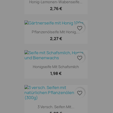
Honig-Lemonen-Wabenseife...
2,76 €
favorite_border
Pflanzenölseife Mit Honig,...
2,27 €
favorite_border
Honigseife Mit Schafsmilch
1,98 €
favorite_border
3 Versch. Seifen Mit...