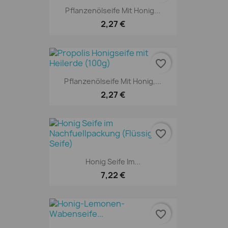
Pflanzenölseife Mit Honig...
2,27 €
favorite_border
Pflanzenölseife Mit Honig,...
2,27 €
favorite_border
Honig Seife Im...
7,22 €
favorite_border