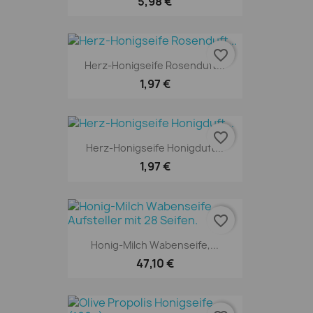
5,98 €
favorite_border
Herz-Honigseife Rosenduft...
1,97 €
favorite_border
Herz-Honigseife Honigduft...
1,97 €
favorite_border
Honig-Milch Wabenseife,...
47,10 €