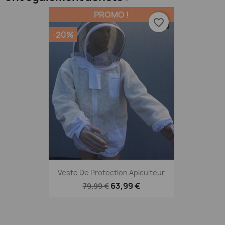
PROMO !
favorite_border
-20%
Veste De Protection Apiculteur
63,99 €
79,99 €