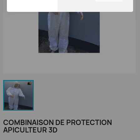
Web et aider notre équipe
à comprendre les sections
du site que vous trouvez
les plus intéressantes et
utiles.
Vous pouvez régler tous
vos paramètres de cookies
en naviguant sur les
onglets sur le côté gauche.
COMBINAISON DE PROTECTION
APICULTEUR 3D