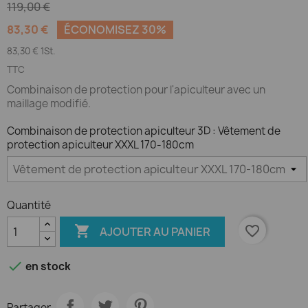
119,00 €
83,30 €
ÉCONOMISEZ 30%
83,30 € 1St.
TTC
Combinaison de protection pour l'apiculteur avec un
maillage modifié.
Combinaison de protection apiculteur 3D : Vêtement de
protection apiculteur XXXL 170-180cm
Quantité

favorite_border
AJOUTER AU PANIER

en stock
Partager