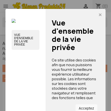
shopping_cart


(0)
×
Vue
search
d'ensemble
VUE
de la vie
D'ENSEMBLE
DE LA VIE
Accueil
Produits apicoles
Autres
Tout pour les
privée
PRIVÉE
ruchers et les abeilles reproductrices et les reines
Accessoires apicoles
Combinaison de protection
apiculteur 3D
Ce site utilise des cookies
afin que nous puissions
PROMO !
vous fournir la meilleure
expérience utilisateur
-30%
possible. Les informations
sur les cookies sont
stockées dans votre
navigateur et remplissent
des fonctions telles que
vous reconnaître lorsque
vous revenez sur notre site
Acceptez