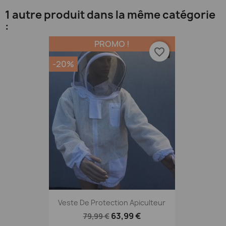
1 autre produit dans la même catégorie
:
PROMO !
favorite_border
-20%
Veste De Protection Apiculteur
63,99 €
79,99 €