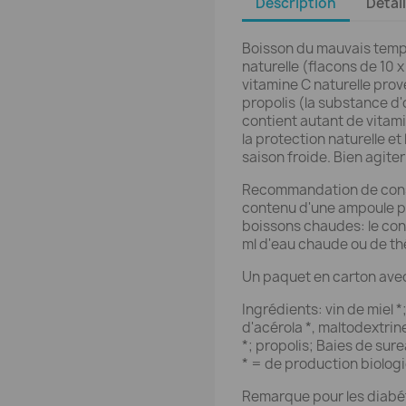
Description
Détai
Boisson du mauvais temps
naturelle (flacons de 10 x
vitamine C naturelle prove
propolis (la substance d'
contient autant de vitami
la protection naturelle e
saison froide. Bien agiter
Recommandation de cons
contenu d'une ampoule pa
boissons chaudes: le co
ml d'eau chaude ou de th
Un paquet en carton avec 
Ingrédients: vin de miel 
d'acérola *, maltodextrin
*; propolis; Baies de sure
* = de production biologi
Remarque pour les diabé