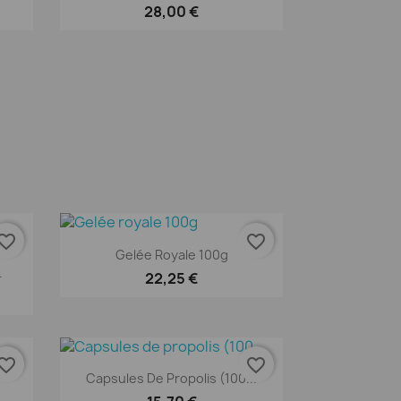
28,00 €
orite_border
favorite_border
Aperçu rapide

Gelée Royale 100g
.
22,25 €
orite_border
favorite_border
Aperçu rapide

Capsules De Propolis (100...