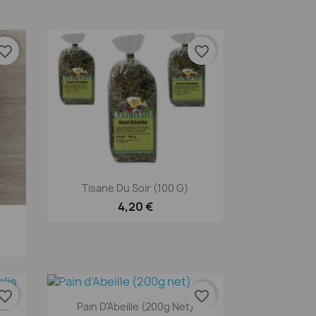
orite_border
favorite_border
Aperçu rapide

Tisane Du Soir (100 G)
4,20 €
orite_border
favorite_border
Aperçu rapide

is
Pain D'Abeille (200g Net)