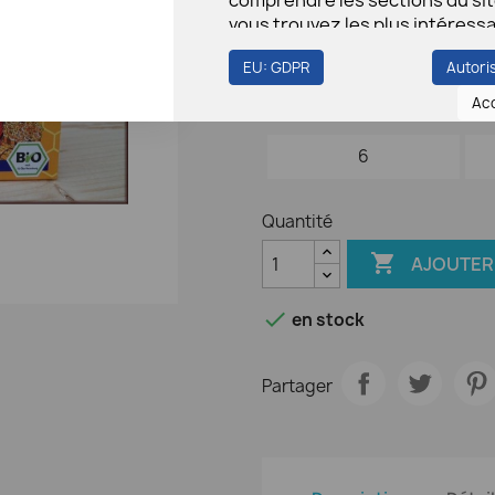
Remise sur la quantité
vous trouvez les plus intéress
utiles.
Quantité
EU: GDPR
Autori
Vous pouvez régler tous vos
Ac
3
paramètres de cookies en navi
sur les onglets sur le côté gau
6
Quantité

AJOUTER 

en stock
Partager