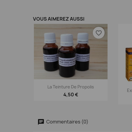
VOUS AIMEREZ AUSSI
favorite_border
Aperçu rapide

La Teinture De Propolis
Ex
4,50 €
Commentaires (0)