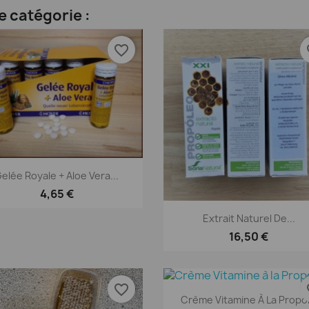
e catégorie :
favorite_border
fav
Aperçu rapide

elée Royale + Aloe Vera...
4,65 €
Aperçu rapide

Extrait Naturel De...
16,50 €
favorite_border
fav
Aperçu rapide

Crème Vitamine À La Propol