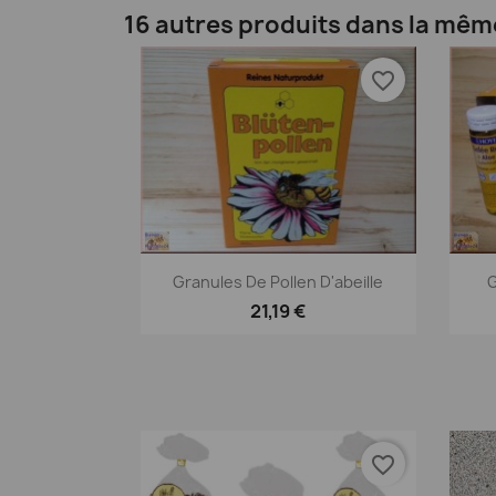
16 autres produits dans la mêm
favorite_border
Aperçu rapide

Granules De Pollen D'abeille
G
21,19 €
favorite_border