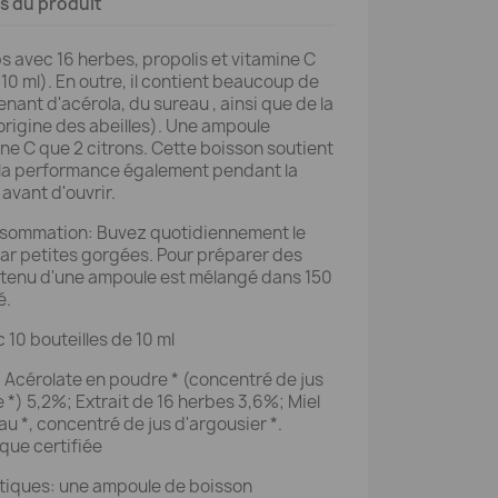
ls du produit
 avec 16 herbes, propolis et vitamine C
 10 ml). En outre, il contient beaucoup de
nant d'acérola, du sureau , ainsi que de la
origine des abeilles). Une ampoule
ne C que 2 citrons. Cette boisson soutient
t la performance également pendant la
 avant d'ouvrir.
ommation: Buvez quotidiennement le
r petites gorgées. Pour préparer des
ntenu d'une ampoule est mélangé dans 150
é.
10 bouteilles de 10 ml
*; Acérolate en poudre * (concentré de jus
e *) 5,2%; Extrait de 16 herbes 3,6%; Miel
au *, concentré de jus d'argousier *.
que certifiée
tiques: une ampoule de boisson