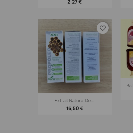
2,27 €
favorite_border
Bai
Aperçu rapide

Extrait Naturel De...
16,50 €