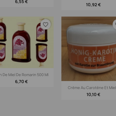
6,55 €
10,92 €
favorite_border
fav
Aperçu rapide

n De Miel De Romarin 500 Ml
6,70 €
Aperçu rapide

Crème Au Carotène Et Miel.
10,10 €