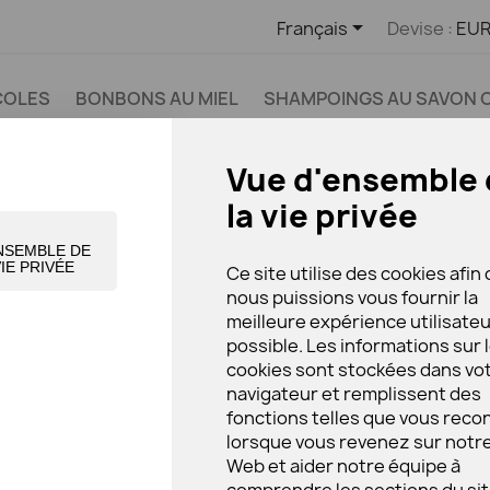

Français
Devise :
EUR
COLES
BONBONS AU MIEL
SHAMPOINGS AU SAVON 
S PRODUITS APICOLES
Vue d'ensemble 
la vie privée
NSEMBLE DE
mauvais temps
VIE PRIVÉE
Ce site utilise des cookies afin
nous puissions vous fournir la
BOISSON DU MAUV
meilleure expérience utilisate
possible. Les informations sur 
9,49 €
cookies sont stockées dans vo
9,49 € Packung 10 St. Trinkampull
navigateur et remplissent des
TTC
fonctions telles que vous reco
lorsque vous revenez sur notre
Boisson du mauvais temps avec
Web et aider notre équipe à
(flacons de 10 x 10 ml)
comprendre les sections du si