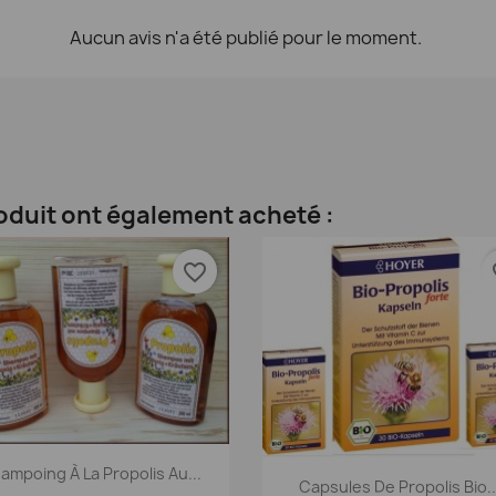
Aucun avis n'a été publié pour le moment.
roduit ont également acheté :
favorite_border
fav
Aperçu rapide

ampoing À La Propolis Au...
Aperçu rapide

Capsules De Propolis Bio..