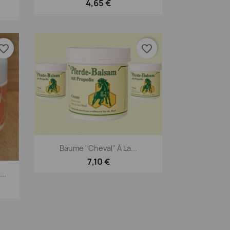
4,65 €
orite_border
favorite_border
Aperçu rapide

Baume "cheval" À La...
7,10 €
..