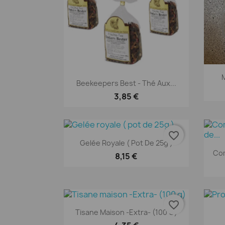
M
Aperçu rapide

Beekeepers Best - Thé Aux...
3,85 €
favorite_border
Aperçu rapide

Gelée Royale ( Pot De 25g )
Com
8,15 €
favorite_border
Aperçu rapide

Tisane Maison -Extra- (100 G)