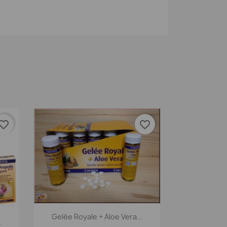
orite_border
favorite_border
Aperçu rapide

Gelée Royale + Aloe Vera...
.