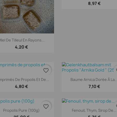
8,97 €
Aperçu rapide

iel De Tilleul En Rayons...
4,20 €
favorite_border
fav
Aperçu rapide
Aperçu rapide


primés De Propolis Et De...
Baume Arnica Dorée À La..
4,80 €
7,10 €
favorite_border
fav
Aperçu rapide
Aperçu rapide


Propolis Pure (100g)
Fenouil, Thym, Sirop De...