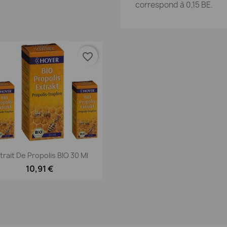
correspond à 0,15 BE.
favorite_border
Aperçu rapide

trait De Propolis BIO 30 Ml
10,91 €