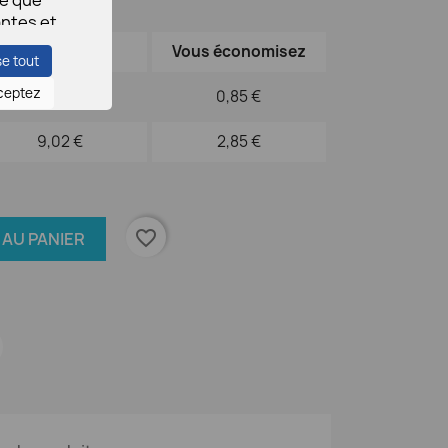
antes et
Prix unitaire
Vous économisez
se tout
ceptez
9,21 €
0,85 €
guant
che.
9,02 €
2,85 €
favorite_border
AU PANIER