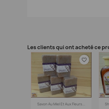
Les clients qui ont acheté ce p
favorite_border
Aperçu rapide

Savon Au Miel Et Aux Fleurs...
Sh