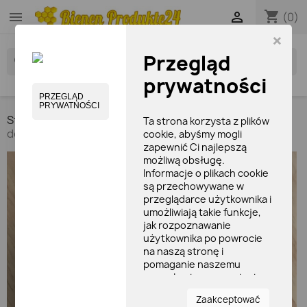
shopping_cart


(0)
×
Przegląd
search
prywatności
PRZEGLĄD
PRYWATNOŚCI
Strona główna
KREMY MYDŁA SZAMPONY
Balsam
Ta strona korzysta z plików
do skóry woskowej (180gr.)
cookie, abyśmy mogli
zapewnić Ci najlepszą
możliwą obsługę.
Informacje o plikach cookie
są przechowywane w
przeglądarce użytkownika i
umożliwiają takie funkcje,
jak rozpoznawanie
użytkownika po powrocie
na naszą stronę i
pomaganie naszemu
zespołowi w zrozumieniu,
które sekcje witryny są dla
Zaakceptować
niego najbardziej