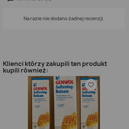
Na razie nie dodano żadnej recenzji.
Klienci którzy zakupili ten produkt
kupili również:
favorite_border