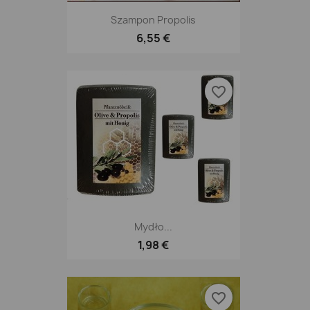
Szampon Propolis
6,55 €
favorite_border
Mydło...
1,98 €
favorite_border