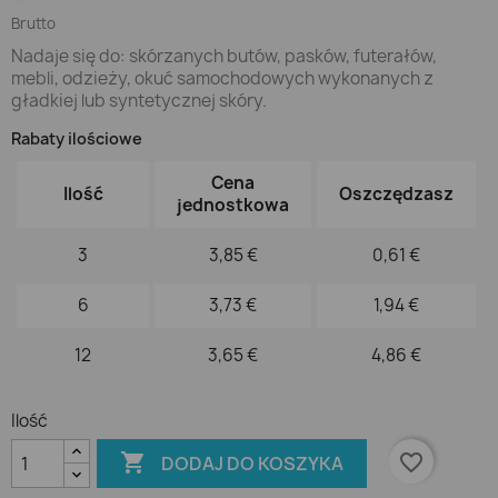
Brutto
Nadaje się do: skórzanych butów, pasków, futerałów,
mebli, odzieży, okuć samochodowych wykonanych z
gładkiej lub syntetycznej skóry.
Rabaty ilościowe
Cena
Ilość
Oszczędzasz
jednostkowa
3
3,85 €
0,61 €
6
3,73 €
1,94 €
12
3,65 €
4,86 €
Ilość

favorite_border
DODAJ DO KOSZYKA