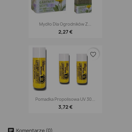
Mydło Dla Ogrodników Z...
2,27 €
favorite_border
Pomadka Propolisowa UV 30...
3,72 €
Komentarze (0)