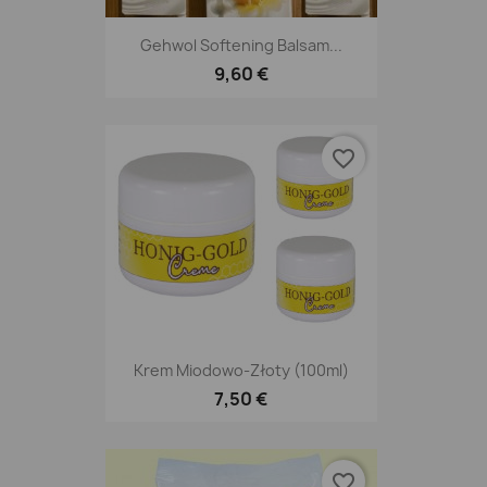
Gehwol Softening Balsam...
9,60 €
favorite_border
Krem Miodowo-Złoty (100ml)
7,50 €
favorite_border