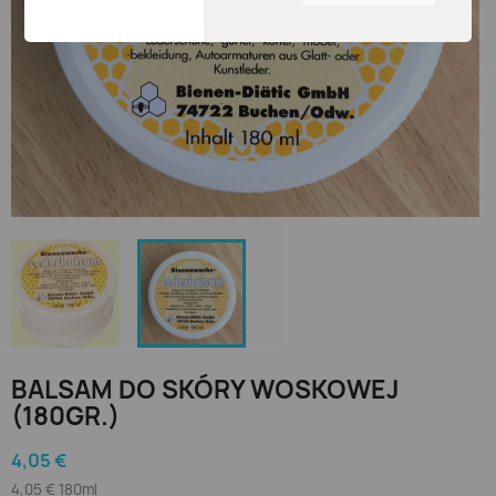
interesujące i użyteczne.
Można dostosować
wszystkie ustawienia
ciasteczek przechodząc
wypustki na lewym
skrzydle.
BALSAM DO SKÓRY WOSKOWEJ
(180GR.)
4,05 €
4,05 € 180ml