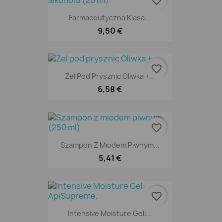
favorite_border
Farmaceutyczna Klasa...
9,50 €
favorite_border
Żel Pod Prysznic Oliwka +...
6,58 €
favorite_border
Szampon Z Miodem Piwnym...
5,41 €
favorite_border
Intensive Moisture Gel:...