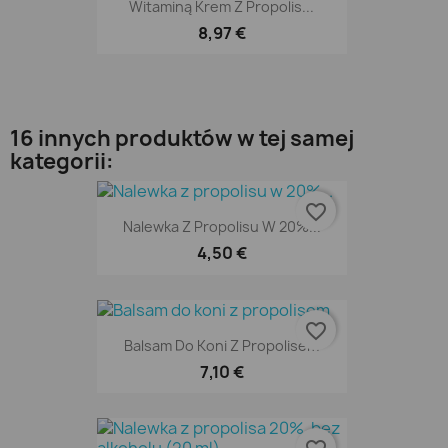
Witaminą Krem Z Propolis...
8,97 €
16 innych produktów w tej samej
kategorii:
favorite_border
Nalewka Z Propolisu W 20%...
4,50 €
favorite_border
Balsam Do Koni Z Propolisem
7,10 €