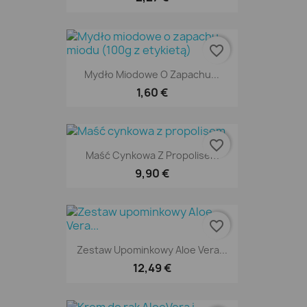
favorite_border
Mydło Miodowe O Zapachu...
1,60 €
favorite_border
Maść Cynkowa Z Propolisem
9,90 €
favorite_border
Zestaw Upominkowy Aloe Vera...
12,49 €