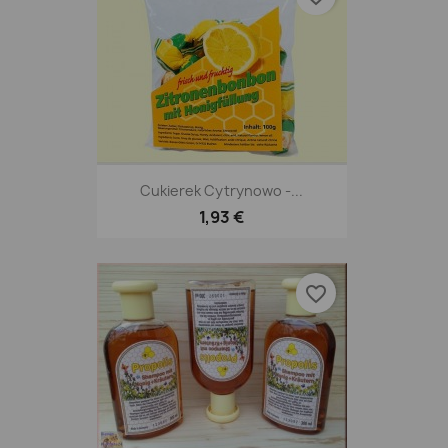
Cukierek Cytrynowo -...
1,93 €
favorite_border