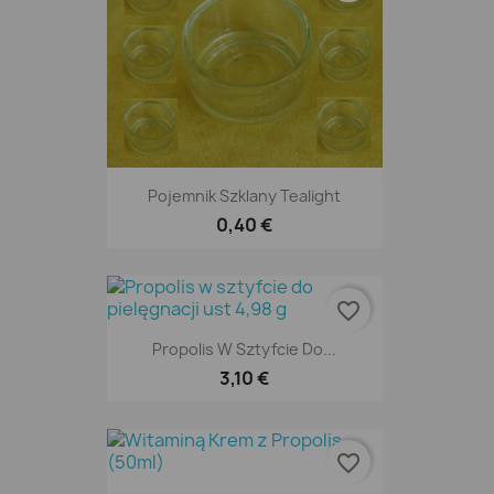
Pojemnik Szklany Tealight
0,40 €
favorite_border
Propolis W Sztyfcie Do...
3,10 €
favorite_border