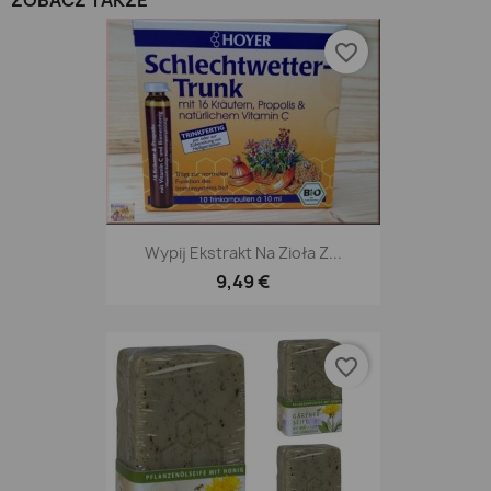
ZOBACZ TAKŻE
favorite_border
Wypij Ekstrakt Na Zioła Z...
9,49 €
favorite_border