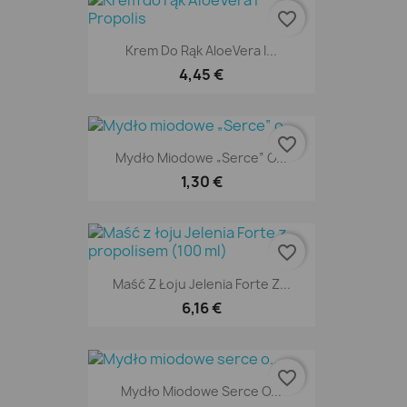
favorite_border
Krem Do Rąk AloeVera I...
4,45 €
favorite_border
Mydło Miodowe „Serce” O...
1,30 €
favorite_border
Maść Z Łoju Jelenia Forte Z...
6,16 €
favorite_border
Mydło Miodowe Serce O...