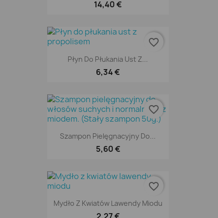
14,40 €
favorite_border
Płyn Do Płukania Ust Z...
6,34 €
favorite_border
Szampon Pielęgnacyjny Do...
5,60 €
favorite_border
Mydło Z Kwiatów Lawendy Miodu
2,27 €