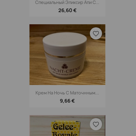
Специальный Эликсир Апи С...
26,60 €
favorite_border
Крем На Ночь С Маточнным...
9,66 €
favorite_border