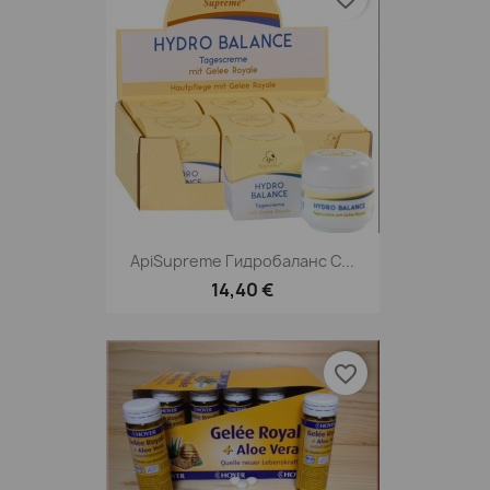
ApiSupreme Гидробаланс С...
14,40 €
favorite_border