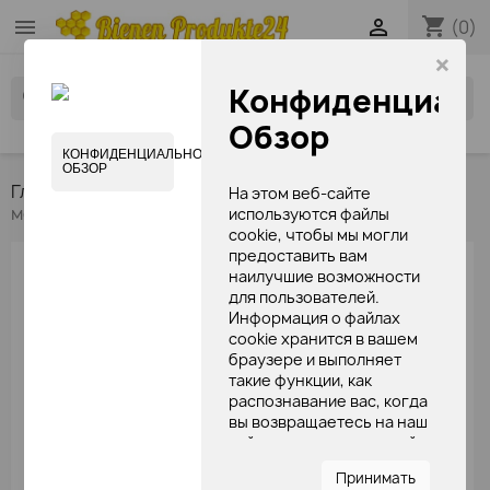
shopping_cart


(0)
×
Конфиденциаль
search
Обзор
КОНФИДЕНЦИАЛЬНОСТЬ
ОБЗОР
Главная
Продукты пчеловодства
Маточное
На этом веб-сайте
молочко
используются файлы
cookie, чтобы мы могли
предоставить вам
ГЛАВНАЯ
наилучшие возможности
для пользователей.
Информация о файлах

Продукты пчеловодства
cookie хранится в вашем

браузере и выполняет
крема мыло шампуни
такие функции, как
медовые сладости
распознавание вас, когда
вы возвращаетесь на наш
пчелинный воск - свечи
сайт, и помогаете нашей
книги по продуктам пчеловодства
команде понять, какие
Принимать
разделы веб-сайта вы