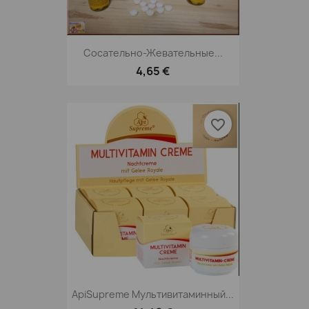
Сосательно-Жевательные...
4,65 €
favorite_border
ApiSupreme Мультивитаминный...