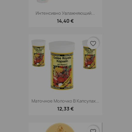
Интенсивно Увлажняющий...
14,40 €
favorite_border
Маточное Молочко В Капсулах...
12,33 €
favorite_border