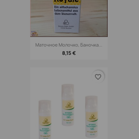
Маточное Молочко, Баночка...
8,15 €
favorite_border