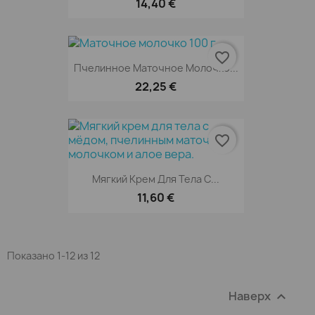
14,40 €
favorite_border
Пчелинное Маточное Молочко...
22,25 €
favorite_border
Мягкий Крем Для Тела С...
11,60 €
Показано 1-12 из 12
Наверх
