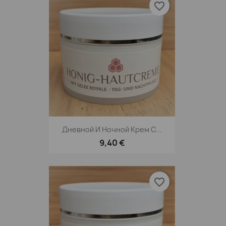
favorite_border
Дневной И Ночной Крем С...
9,40 €
favorite_border