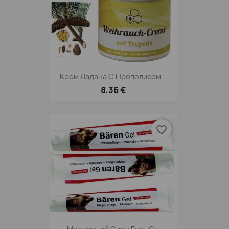
Крем Ладана С Прополисом...
8,36 €
favorite_border