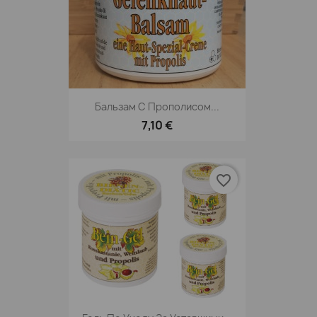
Бальзам С Прополисом...
7,10 €
favorite_border