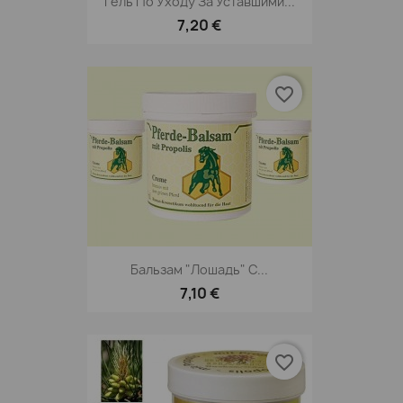
Гель По Уходу За Уставшими...
7,20 €
favorite_border
Бальзам "лошадь" С...
7,10 €
favorite_border