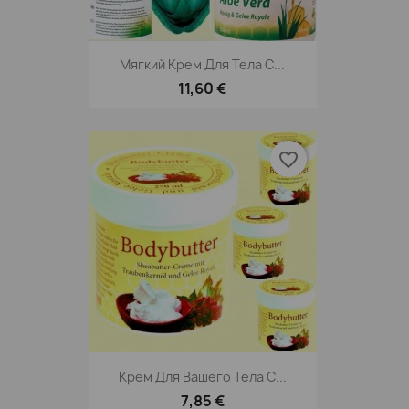
Мягкий Крем Для Тела С...
11,60 €
favorite_border
Крем Для Вашего Тела С...
7,85 €