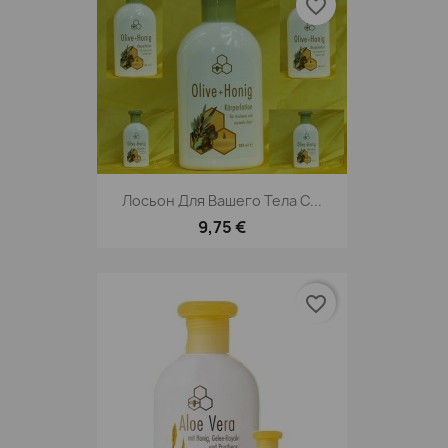
favorite_border
Лосьон Для Вашего Тела С...
9,75 €
favorite_border