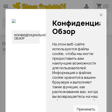
shopping_cart


(0)
×
Конфиденциаль
search
Обзор
КОНФИДЕНЦИАЛЬНОСТЬ
ОБЗОР
Главная
крема мыло шампуни
Лосьоны для
На этом веб-сайте
удаления косметики
используются файлы
cookie, чтобы мы могли
предоставить вам
ГЛАВНАЯ
наилучшие возможности
для пользователей.
Информация о файлах

Продукты пчеловодства
cookie хранится в вашем

браузере и выполняет
крема мыло шампуни
такие функции, как
медовые сладости
распознавание вас, когда
вы возвращаетесь на наш
пчелинный воск - свечи
сайт, и помогаете нашей
книги по продуктам пчеловодства
команде понять, какие
Принимать
разделы веб-сайта вы