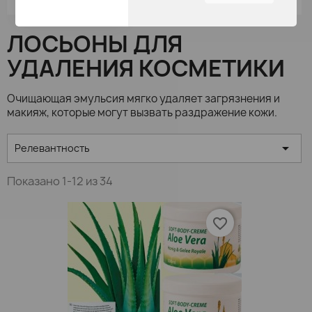
найдете наиболее
интересными и
ЛОСЬОНЫ ДЛЯ
полезными.
УДАЛЕНИЯ КОСМЕТИКИ
Вы можете настроить все
параметры печенья пути
перемещения по вкладкам
Очищающая эмульсия
мягко
удаляет загрязнения и
с левой стороны.
макияж
, которые могут вызвать
раздражение кожи
.

Релевантность
Показано 1-12 из 34
favorite_border