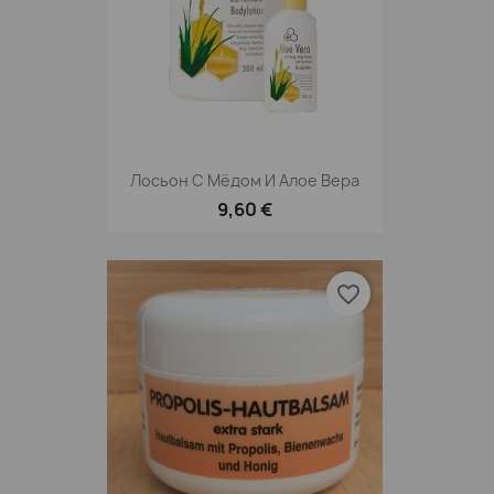
Лосьон С Мёдом И Алое Вера
9,60 €
favorite_border