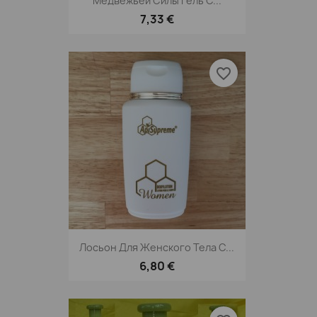
Медвежьей Силы Гель С...
7,33 €
favorite_border
Лосьон Для Женского Тела С...
6,80 €