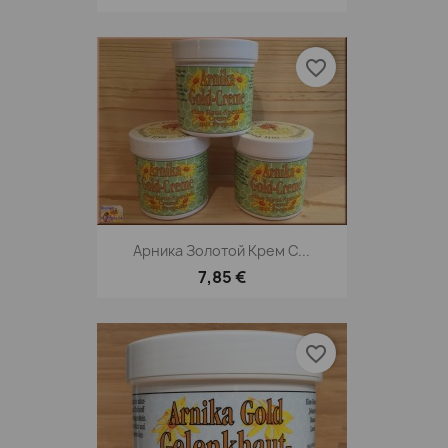
favorite_border
Арника Золотой Крем С...
7,85 €
favorite_border