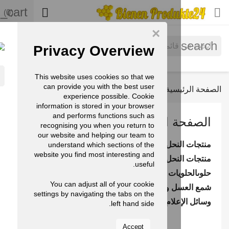
shopping_cart

(0)
×
Privacy Overview
VACY OVERVIEW
This website uses cookies so that we
can provide you with the best user
يسية
منتجات النحل الرعاية
رعاية الشفاه
experience possible. Cookie
information is stored in your browser
and performs functions such as
 الرئيسية
recognising you when you return to
our website and helping our team to

Bienenpr
understand which sections of the
website you find most interesting and

نحل الرعاية
useful.
يات
You can adjust all of your cookie
ل والشموع
settings by navigating the tabs on the
علام / كتب
left hand side.
Accept