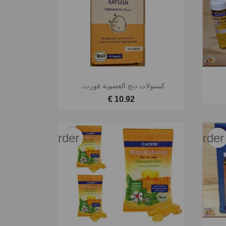

نظرة سريعة
كبسولات دنج العضوية فورت...
10.92 €
favorite_border
favorite_border