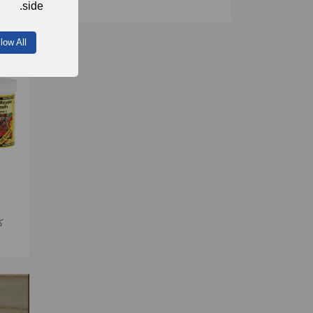
side.
يوجد 14 منتجا.
llow All
ك