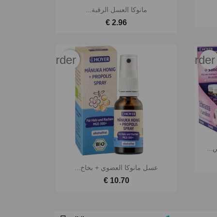

نظرة سريعة
مانوكا العسل الرقبة...
2.96 €
favorite_border
favorite_border
...

نظرة سريعة
عسل مانوكا العضوي + بخاخ...
10.70 €