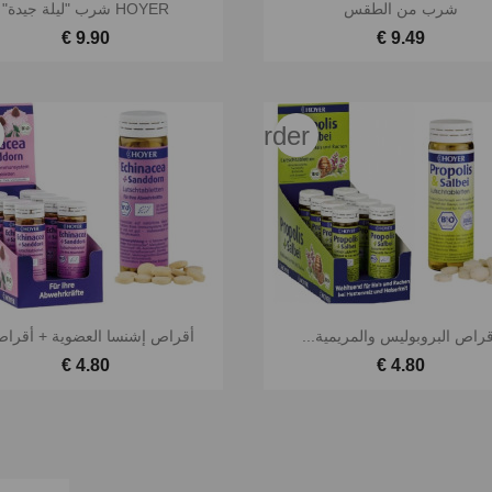


نظرة سريعة
نظرة سريعة
شرب من الطقس
HOYER شرب "ليلة جيدة"
9.90 €
9.49 €
favorite_border


نظرة سريعة
نظرة سريعة
قراص البروبوليس والمريمية...
أقراص إشنسا العضوية + أقراص
4.80 €
4.80 €