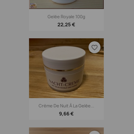
Gelée Royale 100g
22,25 €
favorite_border
Crème De Nuit À La Gelée...
9,66 €