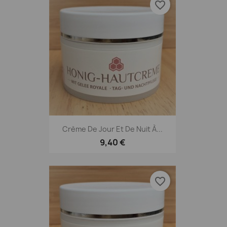
favorite_border
Crème De Jour Et De Nuit À...
9,40 €
favorite_border