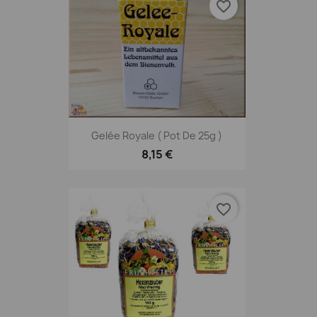
favorite_border
Gelée Royale ( Pot De 25g )
8,15 €
favorite_border