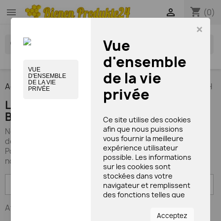
shopping_cart


(0)
×
Vue
search
d'ensemble
VUE
de la vie
D'ENSEMBLE
DE LA VIE
Accueil
Tous les fournisseurs
Bienen Diätic GmbH
privée
PRIVÉE
Liste des produits du fournisseur
Bienen Diätic GmbH
Ce site utilise des cookies
afin que nous puissions
Nos produits de beauté exclusifs contiennent également
vous fournir la meilleure
des produits apicoles
expérience utilisateur
Pollen, gelée royale, miel, propolis, huile de jojoba
possible. Les informations
nourrissante et autres agents sympathiques pour la peau.
sur les cookies sont
stockées dans votre

Pertinence
navigateur et remplissent
des fonctions telles que
vous reconnaître lorsque
Affichage 1-12 de 148 article(s)
vous revenez sur notre site
Acceptez