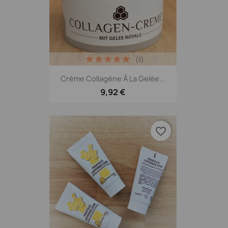
(1)
Crème Collagène À La Gelée...
9,92 €
favorite_border