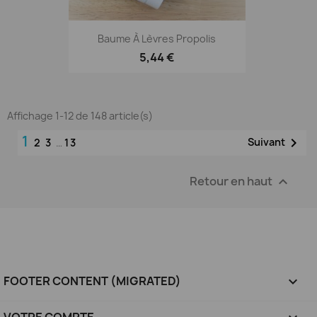
Baume À Lèvres Propolis
5,44 €
Affichage 1-12 de 148 article(s)
1

Suivant
2
3
…
13
Retour en haut

FOOTER CONTENT (MIGRATED)

VOTRE COMPTE