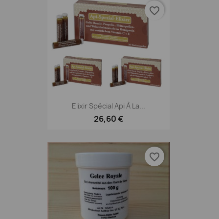
favorite_border
Elixir Spécial Api À La...
26,60 €
favorite_border