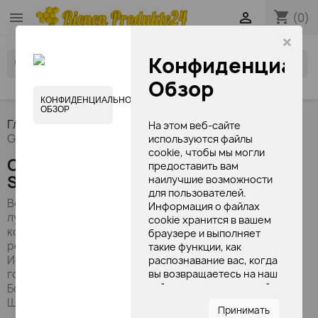
shopping_cart


(0)
×
Конфиденциаль
search
Обзор
КОНФИДЕНЦИАЛЬНОСТЬ
ОБЗОР
Главная
Все поставщики
Schloßwald-Bienengut
На этом веб-сайте
GmbH
используются файлы
cookie, чтобы мы могли
Список товаров по поставщику
предоставить вам
Schloßwald-Bienengut GmbH
наилучшие возможности
для пользователей.
Верный девизу: «Качество с традицией», сегодня
Информация о файлах
лучшие продукты пчеловодства, такие как пчелиная
cookie хранится в вашем
косметика, любовно создаются по традиционным
браузере и выполняет
рецептам. Семейный бизнес был основан в 1844 году
такие функции, как
Иоганном Шторским старшим в Моравском Старом
распознавание вас, когда
вы возвращаетесь на наш
городе у подножия гор Альтватер в Королевстве
сайт, и помогаете нашей
Богемия / Моравия и далее расширился Иоганном
команде понять, какие
Шторном младшим.
Принимать
разделы веб-сайта вы