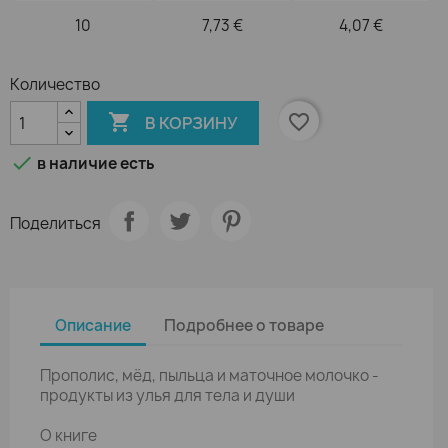
10
7,73 €
4,07 €
Количество

favorite_border
В КОРЗИНУ

в наличие есть
Поделиться
Описание
Подробнее о товаре
Прополис, мёд, пыльца и маточное молочко -
продукты из улья для тела и души
О книге