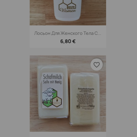
Лосьон Для Женского Тела С...
6,80 €
favorite_border