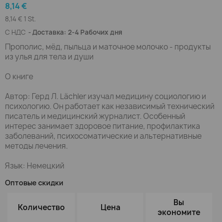
8,14 €
8,14 € 1 St.
С НДС
Доставка: 2-4 Рабочих дня
Прополис, мёд, пыльца и маточное молочко - продукты
из улья для тела и души
О книге
Автор: Герд Л. Lächler изучал медицину социологию и
психологию. Он работает как независимый технический
писатель и медицинский журналист. Особенный
интерес занимает здоровое питание, профилактика
заболеваний, психосоматические и альтернативные
методы лечения.
Язык: Немецкий
Оптовые скидки
Вы
Количество
Цена
экономите