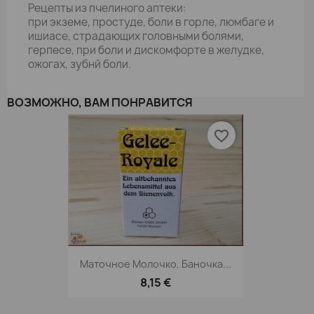
Рецепты из пчелиного аптеки:
при экземе, простуде, боли в горле, люмбаге и
ишиасе, страдающих головными болями,
герпесе, при боли и дискомфорте в желудке,
ожогах, зубнй боли.
ВОЗМОЖНО, ВАМ ПОНРАВИТСЯ
favorite_border
Маточное Молочко, Баночка...
8,15 €