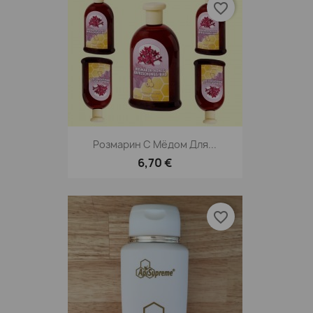
favorite_border
Розмарин С Мёдом Для...
6,70 €
favorite_border