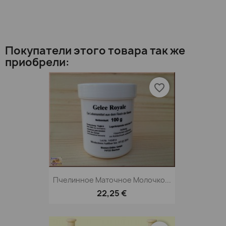
Покупатели этого товара так же
приобрели:
favorite_border
Пчелинное Маточное Молочко...
22,25 €