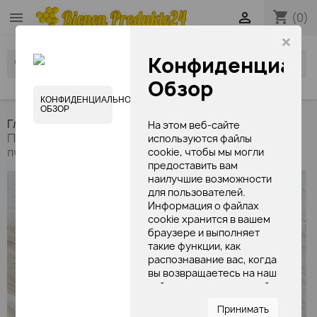
shopping_cart


(0)
×
Конфиденциаль
search
Обзор
КОНФИДЕНЦИАЛЬНОСТЬ
ОБЗОР
Главная
книги по продуктам пчеловодства
На этом веб-сайте
Природное здоровье c прополисом и другими
используются файлы
пчелинными продуктами.
cookie, чтобы мы могли
предоставить вам
наилучшие возможности
для пользователей.
Информация о файлах
cookie хранится в вашем
браузере и выполняет
такие функции, как
распознавание вас, когда
вы возвращаетесь на наш
сайт, и помогаете нашей
команде понять, какие
Принимать
разделы веб-сайта вы