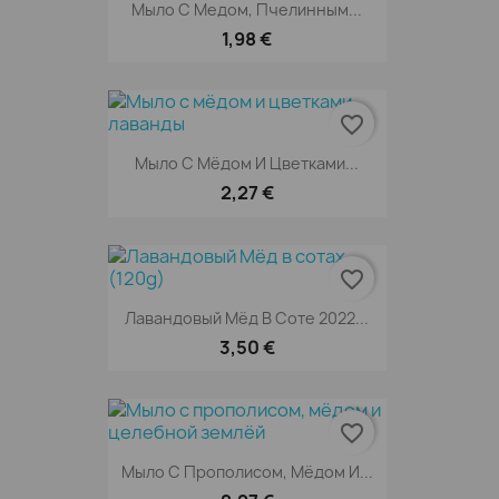
Мыло С Медом, Пчелинным...
1,98 €
favorite_border
Мыло С Мёдом И Цветками...
2,27 €
favorite_border
Лавандовый Мёд В Соте 2022...
3,50 €
favorite_border
Мыло С Прополисом, Мёдом И...