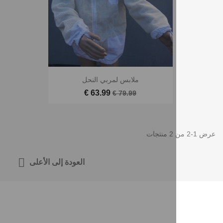
ملابس لمربي النحل
63.99 €
79.99 €

العودة إلى الأعلى