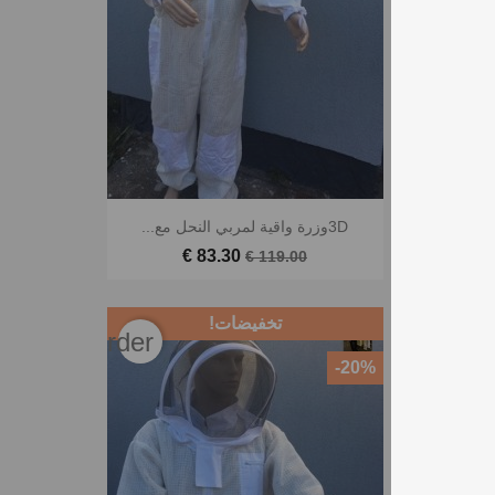
3Dوزرة واقية لمربي النحل مع...
83.30 €
119.00 €
تخفيضات!
favorite_border
‎-20%