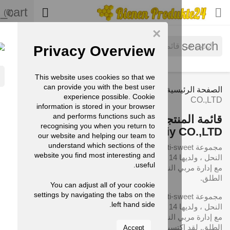
shopping_cart

(0)
×
Privacy Overview
VACY OVERVIEW
This website uses cookies so that we
can provide you with the best user
يسية
الماركات
Henan Weikang Bee Industiy
experience possible. Cookie
information is stored in your browser
and performs functions such as
نتجات من حيث العلامة التجارية
recognising you when you return to
Henan Weikang Bee Industiy 
our website and helping our team to
understand which sections of the
مجموعة Multi-sweet هي شركة متخصصة في تصنيع معدات تربية
website you find most interesting and
النحل ، ولديها 14 عامًا من الخبرة في الإنتاج في الصين. نحن متكاملة
useful.
 النحل ، وتطوير آلات تربية النحل والمنتجات في الهواء
You can adjust all of your cookie
settings by navigating the tabs on the
مجموعة Multi-sweet هي شركة متخصصة في تصنيع معدات تربية
left hand side.
النحل ، ولديها 14 عامًا من الخبرة في الإنتاج في الصين. نحن متكاملة
 النحل ، وتطوير آلات تربية النحل والمنتجات في الهواء
الطلق. لقد اكتسبنا 100000 معيار تنقية GMP الصف وذكاء QS
Accept