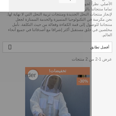
ً لجودتنا مستقرة وسعر معقول وخدمة جيدة ، راضون
تماما منتجاتنا بالزبائن. لقد عملت Multi-sweet في شراكة مع العملاء
 النحل الجديدة ومنتجات تربية النحل التي لا نهاية لها.
 التكنولوجيا المتميزة والخدمة الممتازة لجعل
ول إلى قمة الكفاءة وفعالة من حيث التكلفة. نأمل
ق مستقبل أكثر إشراقا مع أصدقائنا في جميع أنحاء

تخفيضات!
favorite_border
‎-30%