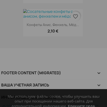
favorite_border
Конфеты Анис, Фенхель, Мёд...
2,10 €
FOOTER CONTENT (MIGRATED)

ВАША УЧЕТНАЯ ЗАПИСЬ

Мы используем файлы cookie, чтобы улучшить ваш
ИНФОРМАЦИЯ О МАГАЗИНЕ
keyboard_arrow_down
опыт при посещении нашего веб-сайта. Для
дополнительной информации,
Кликните сюда.
© 2026 - ПО электронной коммерции от PrestaShop™