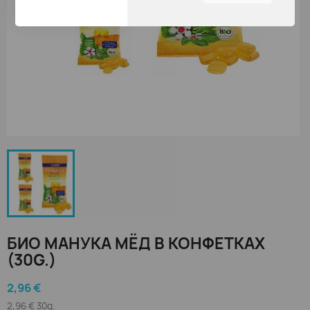
найдете наиболее
интересными и
полезными.
Вы можете настроить все
параметры печенья пути
перемещения по вкладкам
с левой стороны.
БИО МАНУКА МЁД В КОНФЕТКАХ
(30G.)
2,96 €
2,96 € 30g.