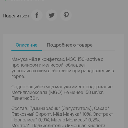
Поделиться
Описание
Подробнее о товаре
Манука мёд в конфетках, MGO 150+active с
прополисом и мелиссой, обладает
успокаивающим действием при раздражении в
горле.
Содержащийся мёд мануки имеет содержание
Метилглиоксала (MGO) не менее 150 мг/кг.
Пакетик 30 г.
Состав: Гуммиарабик* (Загуститель), Сахар*,
Глюкозный Сироп*, Мёд Манука* 10%, Экстракт
Прополиса* 0,9%, Масло Мелиссы* 0,2%,
Ментол*, Подкислитель: Лимонная Кислота,